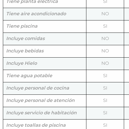
Tiene planta eléctrica
SI
Tiene aire acondicionado
NO
Tiene piscina
SI
Incluye comidas
NO
Incluye bebidas
NO
Incluye Hielo
NO
Tiene agua potable
SI
Incluye personal de cocina
SI
Incluye personal de atención
SI
Incluye servicio de habitación
SI
Incluye toallas de piscina
SI